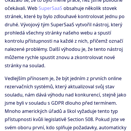
Ukázalo se, že to bylo méně práce, než jsme původně
očekávali. Web
SuperSaaS
obsahuje několik stovek
stránek, které by bylo zdlouhavé kontrolovat jednu po
druhé. Vývojový tým SuperSaaS vytvořil nástroj, který
prohledá všechny stránky našeho webu a spustí
kontrolu přístupnosti na každé z nich, přičemž označí
nalezené problémy. Další výhodou je, že tento nástroj
můžeme rychle spustit znovu a zkontrolovat nové
stránky na soulad.
Vedlejším přínosem je, že být jedním z prvních online
rezervačních systémů, který aktualizoval svůj stav
souladu, nám dává výhodu nad konkurencí, stejně jako
jsme byli v souladu s GDPR dlouho před termínem.
Mnoho amerických úřadů a škol vyžaduje tento typ
přístupnosti kvůli legislativě Section 508. Pokud jste ve
svém oboru první, kdo splňuje požadavky, automaticky