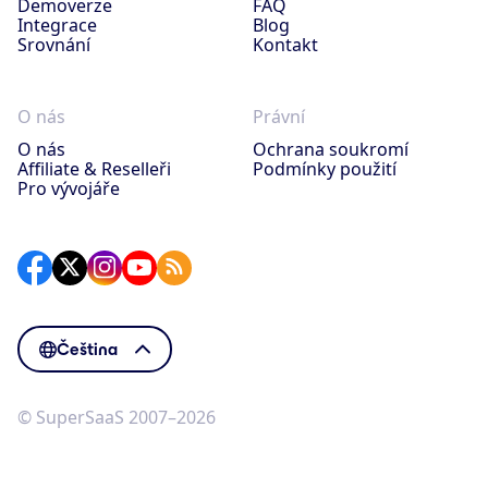
Demoverze
FAQ
Integrace
Blog
Srovnání
Kontakt
O nás
Právní
O nás
Ochrana soukromí
Affiliate & Reselleři
Podmínky použití
Pro vývojáře
Čeština
© SuperSaaS 2007–2026