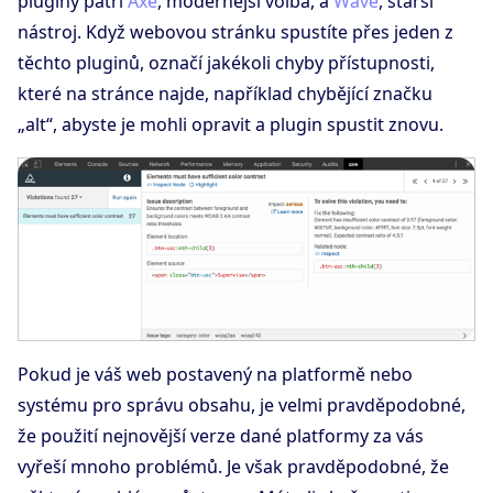
pluginy patří
Axe
, modernější volba, a
Wave
, starší
nástroj. Když webovou stránku spustíte přes jeden z
těchto pluginů, označí jakékoli chyby přístupnosti,
které na stránce najde, například chybějící značku
„alt“, abyste je mohli opravit a plugin spustit znovu.
Pokud je váš web postavený na platformě nebo
systému pro správu obsahu, je velmi pravděpodobné,
že použití nejnovější verze dané platformy za vás
vyřeší mnoho problémů. Je však pravděpodobné, že