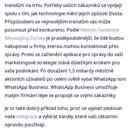
trendům na trhu. Potřeby vašich zákazníků se vyvíjejí
spolu s tím, jak technologie mění jejich způsob života.
Přizpůsobení se nejnovějším trendům vás může
posunout před konkurenci. Podle
Nielsen Facebook
Messaging Survey
je pravděpodobnější, že lidé budou
nakupovat u firmy, kterou mohou kontaktovat přes
zprávy. Proto se začlenění aplikace pro zprávy do vaší
marketingové strategie stává důležitým krokem pro
vaše podnikání. Po dosažení 1,5 miliardy měsíčně
aktivních uživatelů po celém světě vydal WhatsApp loni
WhatsApp Business. WhatsApp Business umožňuje
malým firmám lépe se propojit se svými zákazníky.
Je to také dobrý příklad toho, proč se vyplatí sledovat
naše
integrace
a vybírat kanály, které vaši zákazníci
opravdu používají.