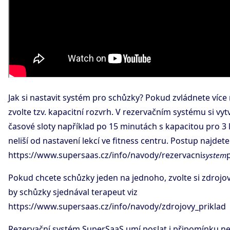
Jak si nastavit systém pro schůzky? Pokud zvládnete více r
zvolte tzv. kapacitní rozvrh. V rezervačním systému si vy
časové sloty například po 15 minutách s kapacitou pro 3 l
neliší od nastavení lekcí ve fitness centru. Postup najdet
https://www.supersaas.cz/info/navody/rezervacni
system
Pokud chcete schůzky jeden na jednoho, zvolte si zdrojov
by schůzky sjednával terapeut viz
https://www.supersaas.cz/info/navody/zdrojovy_priklad
Rezervační systém SuperSaaS umí poslat i připomínku 