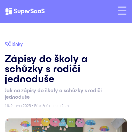
Články
Zápisy do školy a
schůzky s rodiči
jednoduše
Jak na zápisy do školy a schůzky s rodiči
jednoduše
16. června 2025
•
Přibližně minuta čtení