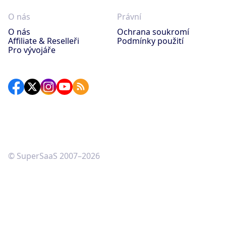
O nás
Právní
O nás
Ochrana soukromí
Affiliate & Reselleři
Podmínky použití
Pro vývojáře
© SuperSaaS 2007–2026