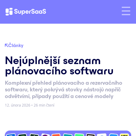
Články
Nejúplnější seznam
plánovacího softwaru
Komplexní přehled plánovacího a rezervačního
softwaru, který pokrývá stovky nástrojů napříč
odvětvími, případy použití a cenové modely
12. února 2026
•
26 min čtení