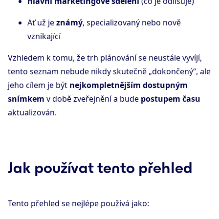
hlavní marketingové sdělení
(co je odlišuje)
Ať už je
známý
, specializovaný nebo nově
vznikající
Vzhledem k tomu, že trh plánování se neustále vyvíjí,
tento seznam nebude nikdy skutečně „dokončený“, ale
jeho cílem je být
nejkompletnějším dostupným
snímkem
v době zveřejnění a bude
postupem času
aktualizován.
Jak používat tento přehled
Tento přehled se nejlépe používá jako: