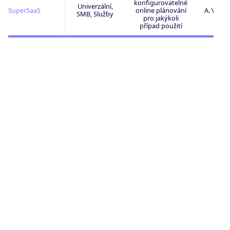
konfigurovatelné
Univerzální,
SuperSaaS
online plánování
A. Velm
SMB, Služby
pro jakýkoli
případ použití