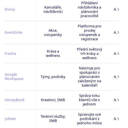
Přihlášení
Kanceláře,
návštěvníka a
Envoy
A. Velm
návštěvníci
plánování
pracoviště
Platforma pro
Akce,
prodej
Eventbrite
A. Velm
vstupenky
vstupenek a
registrace
Přední světový
Krása a
Fresha
trh krásy a
A. Velm
wellness
wellness
Nástroje pro
spolupráci s
Google
Týmy, podniky
plánováním
A. Velm
Workspace
založeným na
kalendáři
Správa toku
HoneyBook
Kreativci, SMB
klientů vše v
A. Velm
jednom
Spravujte své
Terénní služby,
Jobber
podnikání z
A. Velm
SMB
jednoho místa