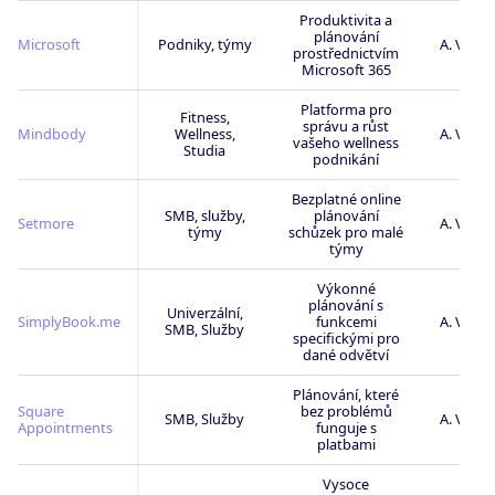
Produktivita a
plánování
Microsoft
Podniky, týmy
A. Velm
prostřednictvím
Microsoft 365
Platforma pro
Fitness,
správu a růst
Mindbody
Wellness,
A. Velm
vašeho wellness
Studia
podnikání
Bezplatné online
SMB, služby,
plánování
Setmore
A. Velm
týmy
schůzek pro malé
týmy
Výkonné
plánování s
Univerzální,
SimplyBook.me
funkcemi
A. Velm
SMB, Služby
specifickými pro
dané odvětví
Plánování, které
Square
bez problémů
SMB, Služby
A. Velm
Appointments
funguje s
platbami
Vysoce