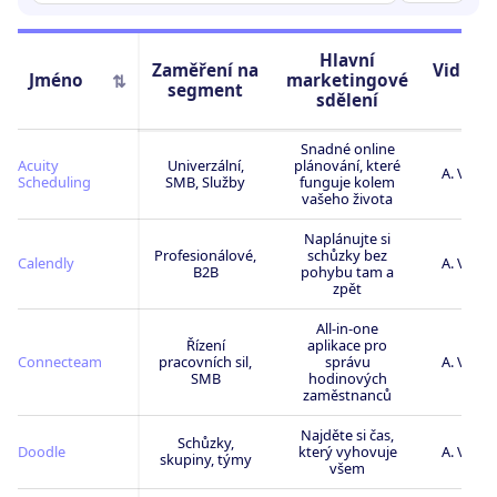
Hlavní
Zaměření na
Viditel
Jméno
marketingové
⇅
segment
trh
sdělení
Snadné online
Acuity
Univerzální,
plánování, které
A. Velm
Scheduling
SMB, Služby
funguje kolem
vašeho života
Naplánujte si
Profesionálové,
schůzky bez
Calendly
A. Velm
B2B
pohybu tam a
zpět
All-in-one
Řízení
aplikace pro
Connecteam
pracovních sil,
správu
A. Velm
SMB
hodinových
zaměstnanců
Najděte si čas,
Schůzky,
Doodle
který vyhovuje
A. Velm
skupiny, týmy
všem