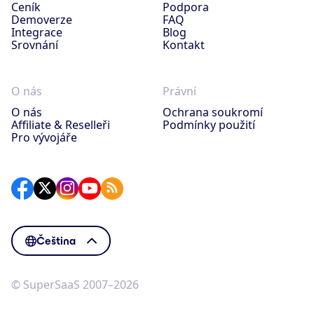
Ceník
Podpora
Demoverze
FAQ
Integrace
Blog
Srovnání
Kontakt
O nás
Právní
O nás
Ochrana soukromí
Affiliate & Reselleři
Podmínky použití
Pro vývojáře
Čeština
© SuperSaaS 2007–2026