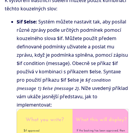
K vytvoření vlastních sdělení můžete použít kombinaci
těchto kouzelných slov:
$if $else:
Systém můžete nastavit tak, aby posílal
různé zprávy podle určitých podmínek pomocí
kouzelného slova $if. Můžete použít předem
definované podmínky uživatele a poslat mu
zprávu, když je podmínka splněna, pomocí zápisu
$if condition {message}. Obecně se příkaz $if
používá v kombinaci s příkazem $else. Syntaxe
pro použití příkazu $if $else je
$if condition
. Níže uvedený příklad
{message 1} $else {message 2}
vám ukáže jasnější představu, jak to
implementovat: