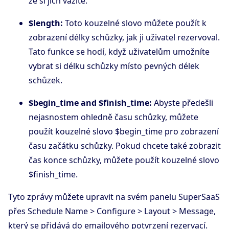
že si jich vážíte.
$length:
Toto kouzelné slovo můžete použít k
zobrazení délky schůzky, jak ji uživatel rezervoval.
Tato funkce se hodí, když uživatelům umožníte
vybrat si délku schůzky místo pevných délek
schůzek.
$begin_time and $finish_time:
Abyste předešli
nejasnostem ohledně času schůzky, můžete
použít kouzelné slovo $begin_time pro zobrazení
času začátku schůzky. Pokud chcete také zobrazit
čas konce schůzky, můžete použít kouzelné slovo
$finish_time.
Tyto zprávy můžete upravit na svém panelu SuperSaaS
přes Schedule Name > Configure > Layout > Message,
který se přidává do emailového potvrzení rezervací.