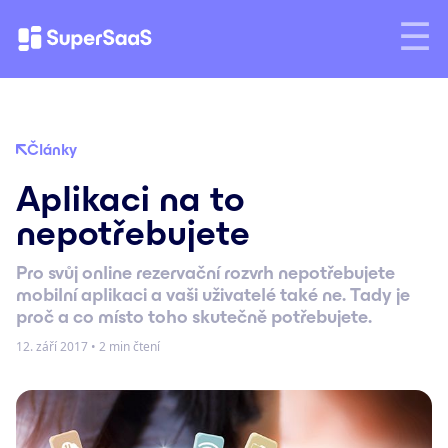
Články
Aplikaci na to
nepotřebujete
Pro svůj online rezervační rozvrh nepotřebujete
mobilní aplikaci a vaši uživatelé také ne. Tady je
proč a co místo toho skutečně potřebujete.
12. září 2017
•
2 min čtení