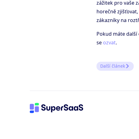
zážitek pro vaše 
horečně zjišťovat
zákazníky na roztř
Pokud máte další 
se
ozvat
.
Další článek