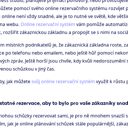
itness studio, plánujete přijímací pohovory, nebo provozujet
můžete pomocí svého online rezervačního systému rozvíjet 
online není vždy snadné, ale je to nutné ve světě, kde větš
 na webu.
Online rezervační systém
vám pomůže automatizo
 rozšířit zákaznickou základnu a propojit se s nimi na sociál
místních podnikatelů je, že zákaznická základna roste, za
vace po telefonu nebo emailem, nebo ještě hůř pomocí nek
ých zpráv. Ještě horší jsou chvíle, kdy kvůli nedorozumění s
enou schůzkou v jiný čas.
oby, jak můžete
svůj online rezervační systém
využít k růstu 
atné rezervace, aby to bylo pro vaše zákazníky sna
 mohou schůzky rezervovat sami, je pro ně mnohem snazší 
m, jak je online plánování schůzek stále populárnější, zákazní