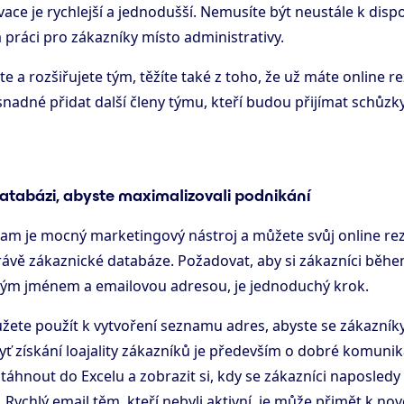
ce je rychlejší a jednodušší. Nemusíte být neustále k dispo
a práci pro zákazníky místo administrativy.
te a rozšiřujete tým, těžíte také z toho, že už máte online 
snadné přidat další členy týmu, kteří budou přijímat schůzk
databázi, abyste maximalizovali podnikání
am je mocný marketingový nástroj a můžete svůj online re
správě zákaznické databáze. Požadovat, aby si zákazníci běh
ým jménem a emailovou adresou, je jednoduchý krok.
žete použít k vytvoření seznamu adres, abyste se zákazníky
ť získání loajality zákazníků je především o dobré komunika
áhnout do Excelu a zobrazit si, kdy se zákazníci naposledy 
. Rychlý email těm, kteří nebyli aktivní, je může přimět k nov