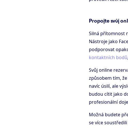
Propojte svůj on
Silná přítomnost n
Nástroje jako Fac
podporovat opako
kontaktních bodů
Svůj online rezer
způsobem tím, ž
navíc úsilí, ale v
budou cítit jako 
profesionální doj
Možná budete přek
se více soustředili