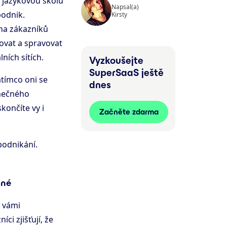
e jazykovou školu
Napsal(a)
podnik.
Kirsty
ina zákazníků
vat a spravovat
ních sítích.
Vyzkoušejte
SuperSaaS ještě
tímco oni se
dnes
onečného
končíte vy i
Začněte zdarma
podnikání.
dné
s vámi
ci zjišťují, že