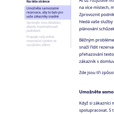
Ať už rozjíždíte f
Na této stránce
na více místech, 
Umožněte samostatné
rezervace, aby to bylo pro
Zprovoznit podnik 
vaše zákazníky snadné
hledá vaše služby
Spravujte svou databázi,
abyste maximalizovali
plánování schůzek,
podnikání
Propojte svůj online
Běžným problémem 
rezervační systém se
sociálními sítěmi
snaží řídit rezer
přehazování textov
zákazník s domluv
Zde jsou tři způs
Umožněte samost
Když si zákazníci
spolupracovat. S tí