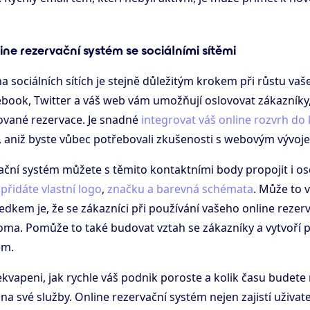
line rezervační systém se sociálními sítěmi
a sociálních sítích je stejně důležitým krokem při růstu va
ebook, Twitter a váš web vám umožňují oslovovat zákazníky, 
vané rezervace. Je snadné
integrovat váš online rozvrh do
, aniž byste vůbec potřebovali zkušenosti s webovým vývoj
vační systém můžete s těmito kontaktními body propojit i 
e
přidáte vlastní logo
,
značku a barevná schémata
. Může to 
ýsledkem je, že se zákazníci při používání vašeho online rez
doma. Pomůže to také budovat vztah se zákazníky a vytvoří 
em.
vapeni, jak rychle váš podnik poroste a kolik času budete 
 na své služby. Online rezervační systém nejen zajistí uživate