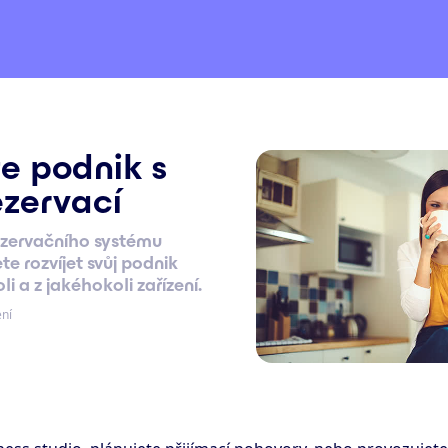
te podnik s
ezervací
ezervačního systému
 rozvíjet svůj podnik
i a z jakéhokoli zařízení.
ení