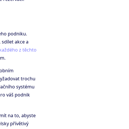
šeho podniku.
sdílet akce a
 každého z těchto
em.
osobním
vyžadovat trochu
ervačního systému
pro váš podnik
mít na to, abyste
lsky přívětivý