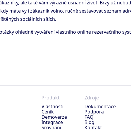
zákazníky, ale také vám výrazně usnadní život. Brzy už nebu
, kdy máte vy i zákazník volno, ručně sestavovat seznam ad
íštěných sociálních sítích.
otázky ohledně vytváření vlastního online rezervačního sys
Produkt
Zdroje
Vlastnosti
Dokumentace
Ceník
Podpora
Demoverze
FAQ
Integrace
Blog
Srovnání
Kontakt