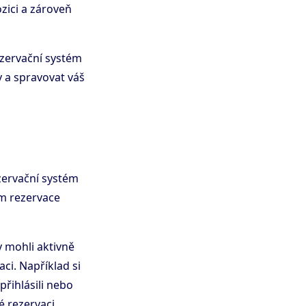
zici a zároveň
rezervační systém
y a spravovat váš
zervační systém
em rezervace
 mohli aktivně
ci. Například si
přihlásili nebo
é rezervaci.