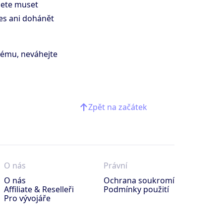
dete muset
res ani dohánět
tému, neváhejte
Zpět na začátek
O nás
Právní
O nás
Ochrana soukromí
Affiliate & Reselleři
Podmínky použití
Pro vývojáře