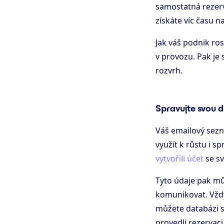
samostatná rezerva
získáte víc času n
Jak váš podnik ros
v provozu. Pak je 
rozvrh.
Spravujte svou 
Váš emailový sezn
využít k růstu i 
vytvořili účet
se sv
Tyto údaje pak mů
komunikovat. Vždy
můžete databázi st
provedli rezervaci