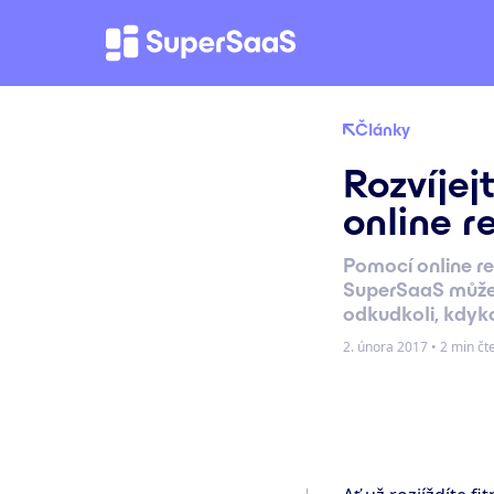
Články
Rozvíjej
online r
Pomocí online r
SuperSaaS můžete
odkudkoli, kdykol
2. února 2017
•
2 min čt